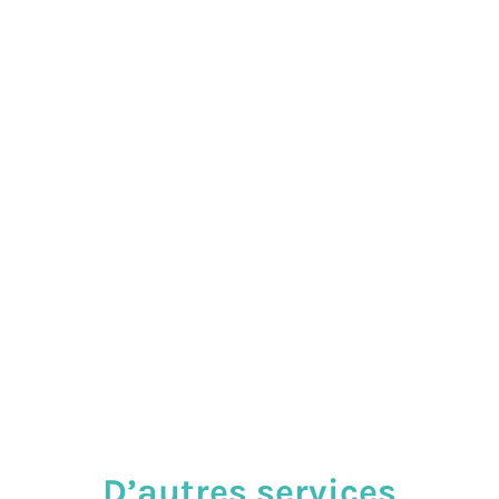
Reçois ta dose de bonne humeur
tous les vendredis !
Une histoire drôle et quelques bonnes nouvelles pour
passer une bonne fin de semaine ;)
Courriel
Je veux ma dose !
D’autres services