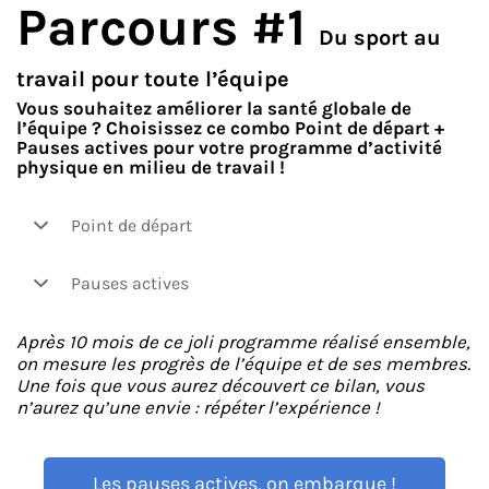
Parcours #1
Du sport au
travail pour toute l’équipe
Vous souhaitez améliorer la santé globale de
l’équipe ? Choisissez ce combo Point de départ +
Pauses actives pour votre programme d’activité
physique en milieu de travail !
Point de départ
Service incontournable de Bouger +, il vous permet
de comprendre pourquoi on agit, de répondre aux
Pauses actives
questions des membres de l'équipe et de mesurer le
retour sur investissement.
Après 10 mois de ce joli programme réalisé ensemble,
C'est le point central de l'adoption du service par vos
on mesure les progrès de l’équipe et de ses membres.
équipes, avec la mise en place d'une relation de
Une fois que vous aurez découvert ce bilan, vous
confiance et de convivialité autour du sport en
n’aurez qu’une envie : répéter l’expérience !
entreprise. Il est constitué d'étapes simples, où
Comme un expresso à votre horaire !
Bouger + s'occupe de tout :
Conçues pour les travailleurs de bureau, les
Rencontre d’équipe initiale (10 à 15 minutes)
Les pauses actives, on embarque !
Pauses Actives ne nécessitent aucun matériel et